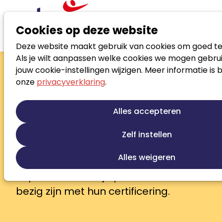
Cookies op deze website
Deze website maakt gebruik van cookies om goed te
Zoek loopbaanspecialist
Als je wilt aanpassen welke cookies we mogen gebrui
Zoek loopbaanspecialist
jouw cookie-instellingen wijzigen. Meer informatie is 
onze
privacyverklaring
.
In het Noloc Beroepsregister vind je
gecertificeerde Register
Alles accepteren
Loopbaanprofessionals en Register
Jobcoaches die je bij elke
Zelf instellen
loopbaanvraag verder helpen. Zij zijn
Alles weigeren
deskundig, ervaren en betrokken.
Aspirant-leden zijn professionals die
bezig zijn met hun certificering.