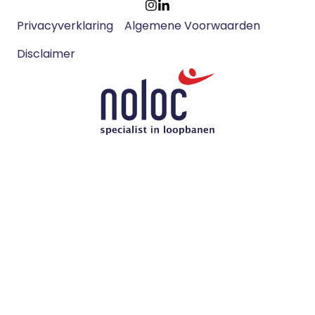
Footer
Ga
Ga
Privacyverklaring
Algemene Voorwaarden
meta
naar
naar
navigatie
Disclaimer
Instagram
LinkedIn