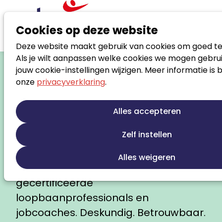
Cookies op deze website
Deze website maakt gebruik van cookies om goed te
Loopbaanbegeleiding
Als je wilt aanpassen welke cookies we mogen gebrui
jouw cookie-instellingen wijzigen. Meer informatie is 
die werkt. Voor jou.
onze
privacyverklaring
.
Of je nu zoekt naar meer werkplezier,
een carrièreswitch overweegt, tijdelijk
Alles accepteren
zonder werk zit, extra ondersteuning
Zelf instellen
nodig hebt om aan het werk te
komen of klaar bent voor een
Alles weigeren
volgende stap: bij Noloc vind je
gecertificeerde
loopbaanprofessionals en
jobcoaches. Deskundig. Betrouwbaar.