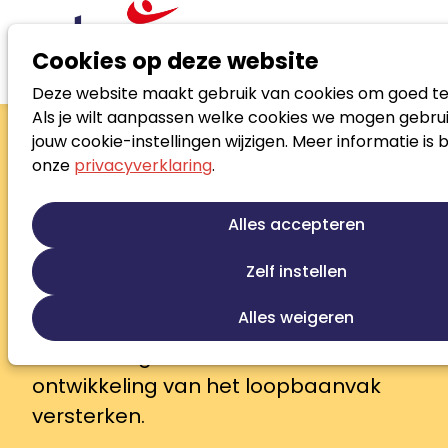
Cookies op deze website
Deze website maakt gebruik van cookies om goed te
Word lid
Als je wilt aanpassen welke cookies we mogen gebrui
Word lid
jouw cookie-instellingen wijzigen. Meer informatie is 
onze
privacyverklaring
.
Noloc is veel meer dan een
beroepsvereniging. Wij zijn een
Alles accepteren
professioneel en levendig netwerk
van loopbaanprofessionals,
Zelf instellen
jobcoaches en andere experts die
Alles weigeren
samenwerken aan één doel: mens,
werk en organisatie verbinden en de
ontwikkeling van het loopbaanvak
versterken.