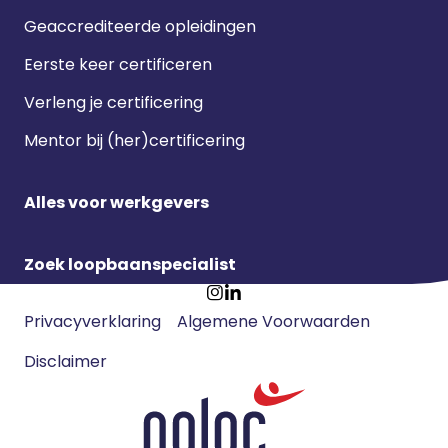
Geaccrediteerde opleidingen
Eerste keer certificeren
Verleng je certificering
Mentor bij (her)certificering
Alles voor werkgevers
Zoek loopbaanspecialist
Footer
Ga
Ga
Privacyverklaring
Algemene Voorwaarden
meta
naar
naar
navigatie
Disclaimer
Instagram
LinkedIn