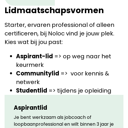
Lidmaatschapsvormen
Starter, ervaren professional of alleen
certificeren, bij Noloc vind je jouw plek.
Kies wat bij jou past:
Aspirant-lid
=> op weg naar het
keurmerk
Communitylid
=> voor kennis &
netwerk
Studentlid
=> tijdens je opleiding
Externe Aansluiter
=> vermelding in
Beroepsregister
zonder lid te zijn
Aspirantlid
Je bent werkzaam als jobcoach of
loopbaanprofessional en wilt binnen 3 jaar je