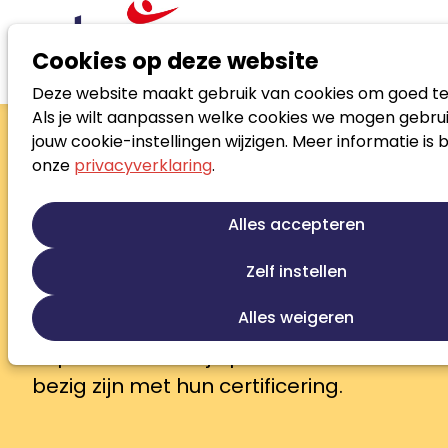
Cookies op deze website
Deze website maakt gebruik van cookies om goed te
Zoek loopbaanspecialist
Als je wilt aanpassen welke cookies we mogen gebrui
Zoek loopbaanspecialist
jouw cookie-instellingen wijzigen. Meer informatie is 
onze
privacyverklaring
.
In het Noloc Beroepsregister vind je
gecertificeerde Register
Alles accepteren
Loopbaanprofessionals en Register
Jobcoaches die je bij elke
Zelf instellen
loopbaanvraag verder helpen. Zij zijn
Alles weigeren
deskundig, ervaren en betrokken.
Aspirant-leden zijn professionals die
bezig zijn met hun certificering.