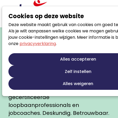
Cookies op deze website
Deze website maakt gebruik van cookies om goed te
Loopbaanbegeleiding
Als je wilt aanpassen welke cookies we mogen gebrui
jouw cookie-instellingen wijzigen. Meer informatie is 
die werkt. Voor jou.
onze
privacyverklaring
.
Of je nu zoekt naar meer werkplezier,
een carrièreswitch overweegt, tijdelijk
Alles accepteren
zonder werk zit, extra ondersteuning
Zelf instellen
nodig hebt om aan het werk te
komen of klaar bent voor een
Alles weigeren
volgende stap: bij Noloc vind je
gecertificeerde
loopbaanprofessionals en
jobcoaches. Deskundig. Betrouwbaar.