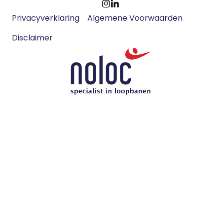
Footer
Ga
Ga
Privacyverklaring
Algemene Voorwaarden
meta
naar
naar
navigatie
Disclaimer
Instagram
LinkedIn