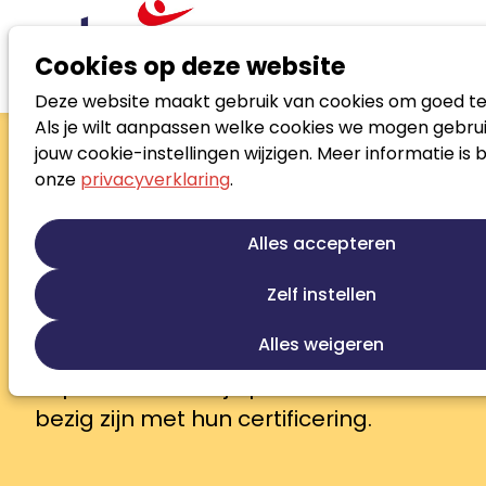
Cookies op deze website
Deze website maakt gebruik van cookies om goed te
Zoek loopbaanspecialist
Als je wilt aanpassen welke cookies we mogen gebrui
Zoek loopbaanspecialist
jouw cookie-instellingen wijzigen. Meer informatie is 
onze
privacyverklaring
.
In het Noloc Beroepsregister vind je
gecertificeerde Register
Alles accepteren
Loopbaanprofessionals en Register
Jobcoaches die je bij elke
Zelf instellen
loopbaanvraag verder helpen. Zij zijn
Alles weigeren
deskundig, ervaren en betrokken.
Aspirant-leden zijn professionals die
bezig zijn met hun certificering.