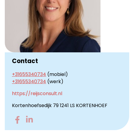
Contact
+31655340734
(mobiel)
+31655340734
(werk)
https://reijsconsult.nl
Kortenhoefsedijk 79 1241 LS KORTENHOEF
Go
Go
to
to