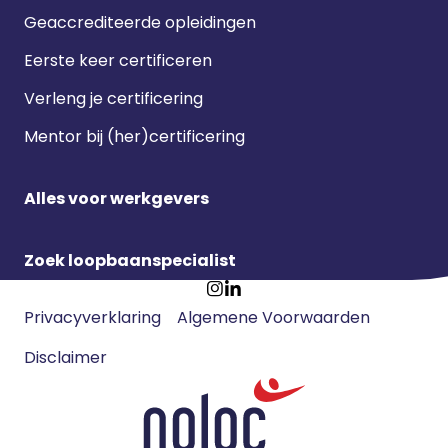
Geaccrediteerde opleidingen
Eerste keer certificeren
Verleng je certificering
Mentor bij (her)certificering
Alles voor werkgevers
Zoek loopbaanspecialist
Footer
Ga
Ga
Privacyverklaring
Algemene Voorwaarden
meta
naar
naar
navigatie
Disclaimer
Instagram
LinkedIn