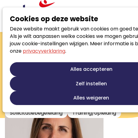
Cookies op deze website
Deze website maakt gebruik van cookies om goed te
Zoek loopbaanspecialist
Als je wilt aanpassen welke cookies we mogen gebrui
Ilse Reijs
jouw cookie-instellingen wijzigen. Meer informatie is 
onze
privacyverklaring
.
Zelfstandig ondernemer
Loopbaanontwikkeling
Talentontwikkeling
Alles accepteren
Persoonlijke ontwikkeling
Jobcoaching
Werkfit trajecten
Outplacement
Zelf instellen
Stress en burnout begeleiding
Alles weigeren
Beroepskeuze begeleiding
Sollicitatiebegeleiding
Training/opleiding