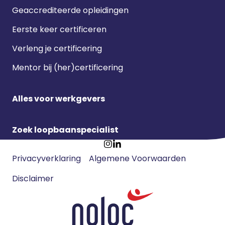
Geaccrediteerde opleidingen
Eerste keer certificeren
Verleng je certificering
Mentor bij (her)certificering
Alles voor werkgevers
Zoek loopbaanspecialist
Footer
Ga
Ga
Privacyverklaring
Algemene Voorwaarden
meta
naar
naar
navigatie
Disclaimer
Instagram
LinkedIn