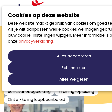
Cookies op deze website
Deze website maakt gebruik van cookies om goed te
Zoek loopbaanspecialist
Als je wilt aanpassen welke cookies we mogen gebrui
Johan Eekma
jouw cookie-instellingen wijzigen. Meer informatie is 
onze
privacyverklaring
.
Directeur
Loopbaanontwikkeling
Alles accepteren
Persoonlijke ontwikkeling
Re-integratie tweede spoor
Outplacement
Zelf instellen
Stress en burnout begeleiding
Alles weigeren
Beroepskeuze begeleiding
Sollicitatiebegeleiding
Training/opleiding
Ontwikkeling loopbaanbeleid