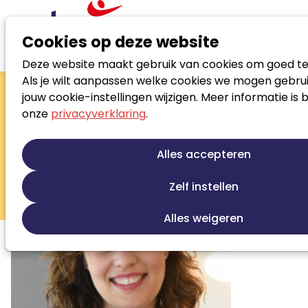
Cookies op deze website
Deze website maakt gebruik van cookies om goed te
Zoek loopbaanspecialist
Als je wilt aanpassen welke cookies we mogen gebrui
Judith Manssen
jouw cookie-instellingen wijzigen. Meer informatie is 
onze
privacyverklaring
.
- van der Waal
Register loopbaanprofessional/trainer
Alles accepteren
en psychotherapeut
Zelf instellen
Loopbaanontwikkeling
Talentontwikkeling
Persoonlijke ontwikkeling
RL Organisatie
Alles weigeren