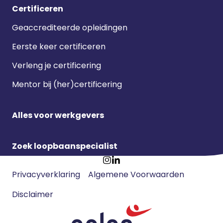
Certificeren
Geaccrediteerde opleidingen
Eerste keer certificeren
Verleng je certificering
Mentor bij (her)certificering
Alles voor werkgevers
Zoek loopbaanspecialist
Footer
Ga
Ga
Privacyverklaring
Algemene Voorwaarden
meta
naar
naar
navigatie
Disclaimer
Instagram
LinkedIn