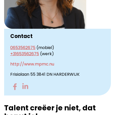
Contact
0653562675
(mobiel)
+31653562675
(werk)
http://www.mpmc.nu
Frisialaan 55 3841 DN HARDERWIJK
Go
Go
to
to
Facebook
LinkedIn
Talent creëer je niet, dat