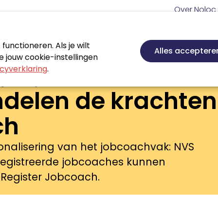
Meta
Over Noloc
navigatie
Hoofd
navigatie
unctioneren. Als je wilt
Nieuws
Agenda
Certificeren
Vakgebie
Alles acceptere
 jouw cookie-instellingen
cyverklaring
.
ng naar Register Jobcoach
ndelen de krachten
ch
ionalisering van het jobcoachvak: NVS
egistreerde jobcoaches kunnen
 Register Jobcoach.