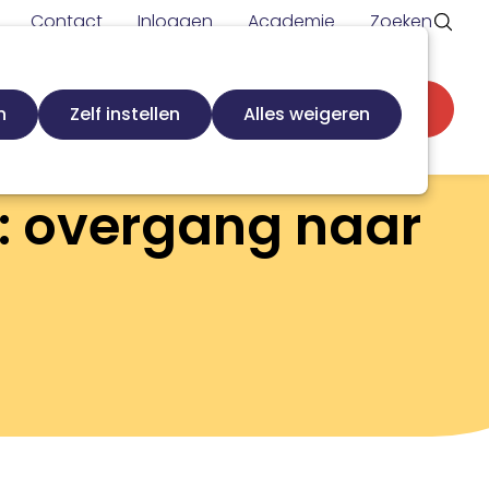
Contact
Inloggen
Academie
Zoeken
Secundaire
d
Zoek loopbaanspecialist
Word lid
n
Zelf instellen
Alles weigeren
navigatie
: overgang naar