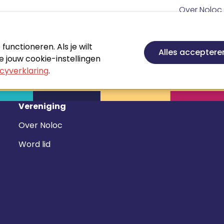
Meta
Over Noloc
navigatie
Hoofd
navigatie
unctioneren. Als je wilt
Nieuws
Agenda
Certificeren
Vakgebie
Alles acceptere
 jouw cookie-instellingen
cyverklaring
.
Vereniging
Over Noloc
Word lid