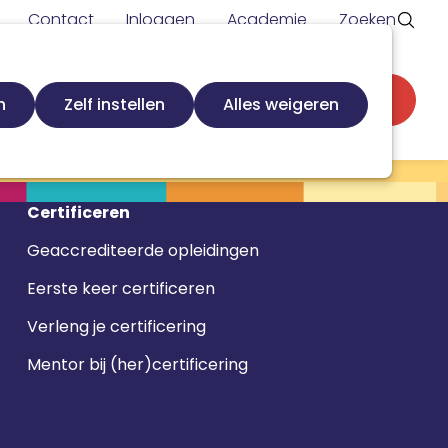
Contact
Inloggen
Academie
Zoeken
Secundaire
d
Zoek loopbaanspecialist
Word lid
n
Zelf instellen
Alles weigeren
navigatie
Certificeren
Geaccrediteerde opleidingen
Eerste keer certificeren
Verleng je certificering
Mentor bij (her)certificering