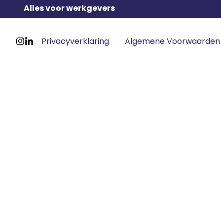
Alles voor werkgevers
Footer
Privacyverklaring
Algemene Voorwaarden
meta
Ga
Ga
navigatie
naar
naar
Instagram
LinkedIn