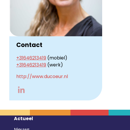
Contact
+31646213419
(mobiel)
+31646213419
(werk)
http://www.ducoeur.nl
Go
to
LinkedIn
Footer
Actueel
navigatie
Nieuws