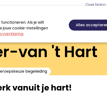
Meta
Over Noloc
navigatie
Hoofd
navigatie
unctioneren. Als je wilt
Nieuws
Agenda
Certificeren
Vakgebie
Alles acceptere
 jouw cookie-instellingen
cyverklaring
.
r-van 't Hart
eroepskeuze begeleiding
rk vanuit je hart!