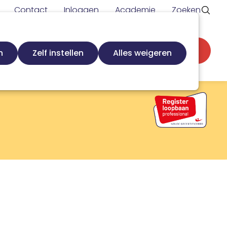
Contact
Inloggen
Academie
Zoeken
Secundaire
d
Zoek loopbaanspecialist
Word lid
n
Zelf instellen
Alles weigeren
navigatie