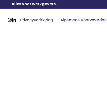
Alles voor werkgevers
Footer
Privacyverklaring
Algemene Voorwaarden
meta
Ga
Ga
navigatie
naar
naar
Instagram
LinkedIn