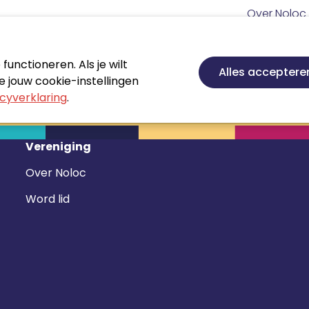
Meta
Over Noloc
navigatie
Hoofd
navigatie
unctioneren. Als je wilt
Nieuws
Agenda
Certificeren
Vakgebie
Alles acceptere
 jouw cookie-instellingen
cyverklaring
.
Vereniging
Over Noloc
Word lid