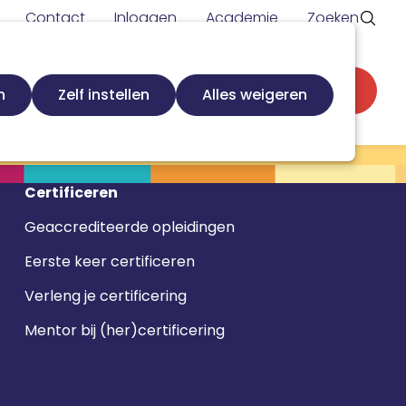
Contact
Inloggen
Academie
Zoeken
Secundaire
d
Zoek loopbaanspecialist
Word lid
n
Zelf instellen
Alles weigeren
navigatie
Certificeren
Geaccrediteerde opleidingen
Eerste keer certificeren
Verleng je certificering
Mentor bij (her)certificering