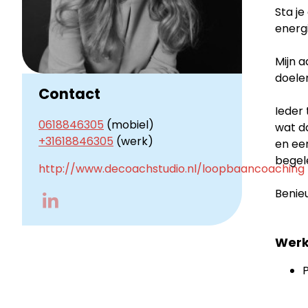
Sta je
energi
Mijn 
doelen
Contact
Ieder 
0618846305
(mobiel)
wat da
+31618846305
(werk)
en een
begel
http://www.decoachstudio.nl/loopbaancoaching
Benie
Go
to
LinkedIn
Werk
P