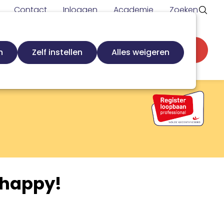
Contact
Inloggen
Academie
Zoeken
Secundaire
d
Zoek loopbaanspecialist
Word lid
n
Zelf instellen
Alles weigeren
navigatie
 happy!