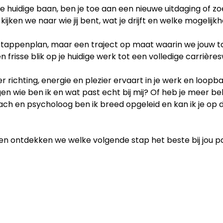
 je huidige baan, ben je toe aan een nieuwe uitdaging of z
ijken we naar wie jij bent, wat je drijft en welke mogelijkh
d stappenplan, maar een traject op maat waarin we jouw 
frisse blik op je huidige werk tot een volledige carrières
ij weer richting, energie en plezier ervaart in je werk en l
gen wie ben ik en wat past echt bij mij? Of heb je meer beh
ach en psycholoog ben ik breed opgeleid en kan ik je op 
n ontdekken we welke volgende stap het beste bij jou pa