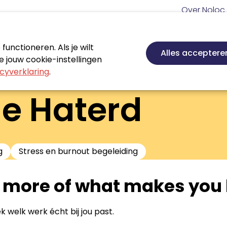
Meta
Over Noloc
navigatie
Hoofd
navigatie
unctioneren. Als je wilt
Nieuws
Agenda
Certificeren
Vakgebie
Alles acceptere
 jouw cookie-instellingen
cyverklaring
.
e Haterd
g
Stress en burnout begeleiding
 more of what makes you
 welk werk écht bij jou past.