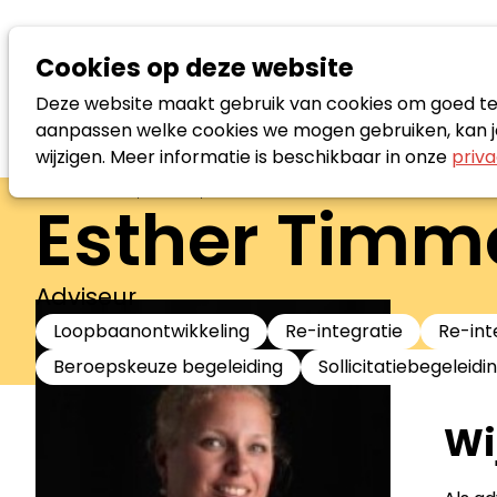
Cookies op deze website
Deze website maakt gebruik van cookies om goed te f
aanpassen welke cookies we mogen gebruiken, kan je
wijzigen. Meer informatie is beschikbaar in onze
priva
Zoek loopbaanspecialist
Esther Tim
Adviseur
Loopbaanontwikkeling
Re-integratie
Re-int
Beroepskeuze begeleiding
Sollicitatiebegeleidi
Wi