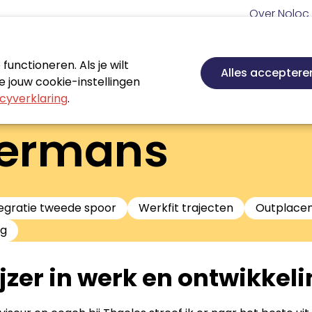
Meta
Over Noloc
navigatie
Hoofd
navigatie
unctioneren. Als je wilt
Nieuws
Agenda
Certificeren
Vakgebie
Alles acceptere
 jouw cookie-instellingen
cyverklaring
.
mermans
egratie tweede spoor
Werkfit trajecten
Outplace
ng
jzer in werk en ontwikkel