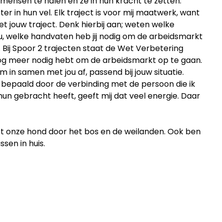
t mensen te halen en ze in hun kracht te zetten.
er in hun vel. Elk traject is voor mij maatwerk, want
t jouw traject. Denk hierbij aan; weten welke
ou, welke handvaten heb jij nodig om de arbeidsmarkt
 Bij Spoor 2 trajecten staat de Wet Verbetering
 nog meer nodig hebt om de arbeidsmarkt op te gaan.
 in samen met jou af, passend bij jouw situatie.
al bepaald door de verbinding met de persoon die ik
hun gebracht heeft, geeft mij dat veel energie. Daar
t onze hond door het bos en de weilanden. Ook ben
sen in huis.