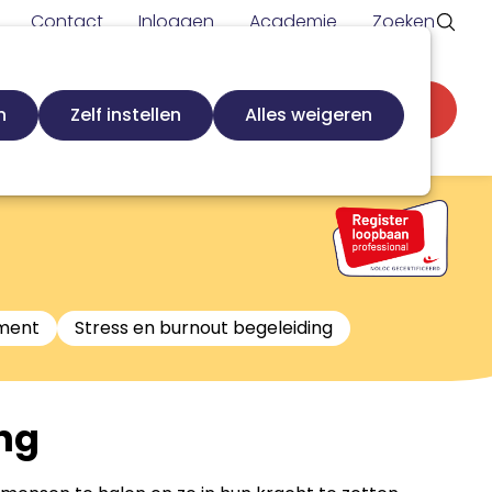
Contact
Inloggen
Academie
Zoeken
Secundaire
d
Zoek loopbaanspecialist
Word lid
n
Zelf instellen
Alles weigeren
navigatie
ment
Stress en burnout begeleiding
ing