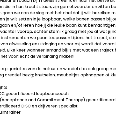
viseur en coach bij Thaeles streef ik er naar het beste ui
 die in hun kracht staan, zijn gemotiveerder en zitten bet
gaan we aan de slag met het doel dat jij wilt bereiken me
n je wilt zetten in je loopbaan, welke banen passen bij j
gaan en/of leren hoe jij die leuke baan kunt bemachtigen.
wachter voorop, echter stem ik graag met jou af wat jij
instrumenten we gaan toepassen tijdens het traject, stem
 van afwisseling en uitdaging en voor mij wordt dat voor
id. Elke keer wanneer iemand blij is met wat een traject 
 het voor; echt de verbinding maken!
n erg genieten van de natuur en wandel dan ook graag me
ag creatief bezig; knutselen, meubeltjes opknappen of klus
ghts
OC gecertificeerd loopbaancoach
 (Acceptance and Commitment Therapy) gecertificeerd
rtificeerd DISC en drijfveren specialist
uimtrainer