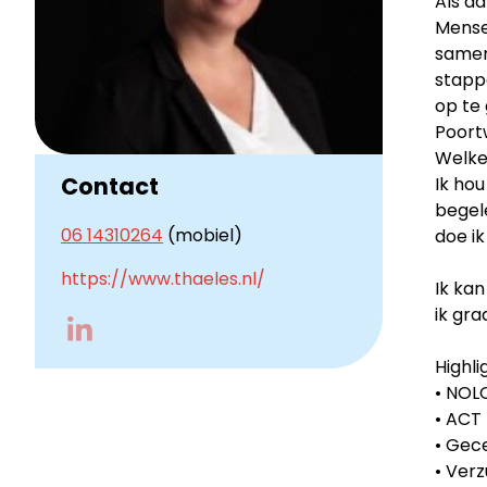
Als ad
Mensen
samen 
stappe
op te 
Poort
Welke 
Contact
Ik hou
begele
06 14310264
(mobiel)
doe ik
https://www.thaeles.nl/
Ik ka
ik gra
Go
to
Highli
LinkedIn
• NOL
• ACT
• Gece
• Verz