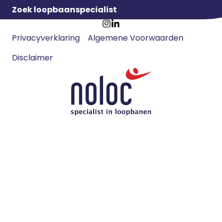
Zoek loopbaanspecialist
Footer
Ga
Ga
Privacyverklaring
Algemene Voorwaarden
meta
naar
naar
navigatie
Disclaimer
Instagram
LinkedIn