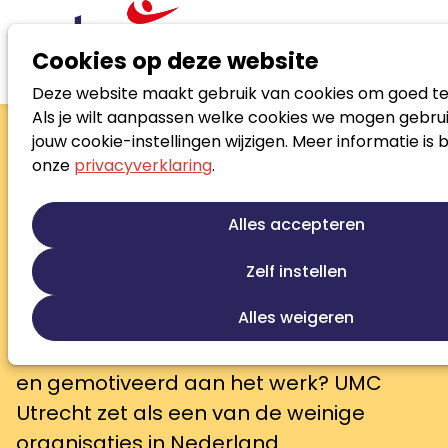
Cookies op deze website
Deze website maakt gebruik van cookies om goed te
Nieuws
Als je wilt aanpassen welke cookies we mogen gebrui
Verzuimcoach en loopbaancoach trekken samen op bij
jouw cookie-instellingen wijzigen. Meer informatie is 
UMC Utrecht
onze
privacyverklaring
.
Verzuimcoach en
loopbaancoach trekken
Alles accepteren
samen op bij UMC
Zelf instellen
Utrecht
Alles weigeren
Hoe houd je ruim 12.000 medewerkers
van een academisch ziekenhuis gezond
en gemotiveerd aan het werk? UMC
Utrecht zet als een van de weinige
organisaties in Nederland