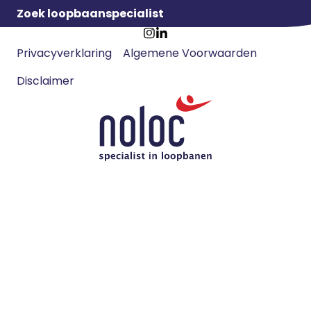
Zoek loopbaanspecialist
Footer
Ga
Ga
Privacyverklaring
Algemene Voorwaarden
meta
naar
naar
navigatie
Disclaimer
Instagram
LinkedIn