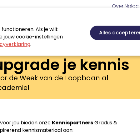
Meta
Over Noloc
navigatie
Hoofd
navigatie
unctioneren. Als je wilt
Nieuws
Agenda
Certificeren
Vakgebie
Alles acceptere
 jouw cookie-instellingen
cyverklaring
.
upgrade je kennis
 voor de Week van de Loopbaan al
Academie!
voor jou bieden onze
Kennispartners
Gradus &
pirerend kennismateriaal aan: