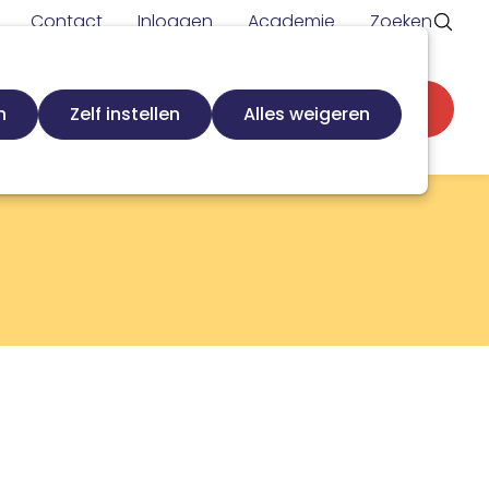
Contact
Inloggen
Academie
Zoeken
Secundaire
d
Zoek loopbaanspecialist
Word lid
n
Zelf instellen
Alles weigeren
navigatie