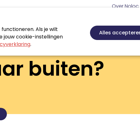
Meta
Over Noloc
navigatie
Hoofd
navigatie
unctioneren. Als je wilt
Nieuws
Agenda
Certificeren
Vakgebie
Alles acceptere
 jouw cookie-instellingen
cyverklaring
.
ar buiten?