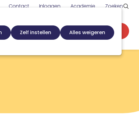
Contact
Inloggen
Academie
Zoeken
Secundaire
d
Zoek loopbaanspecialist
Word lid
n
Zelf instellen
Alles weigeren
navigatie