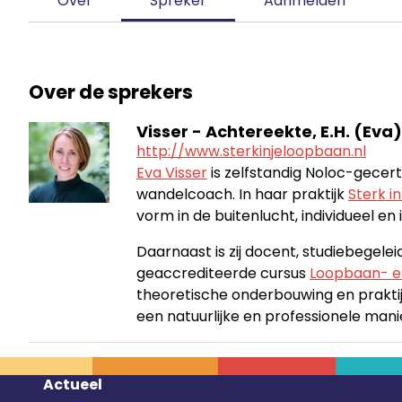
Over
Spreker
Aanmelden
Over de sprekers
Visser - Achtereekte, E.H. (Eva)
http://www.sterkinjeloopbaan.nl
Eva Visser
is zelfstandig Noloc-gecer
wandelcoach. In haar praktijk
Sterk i
vorm in de buitenlucht, individueel en 
Daarnaast is zij docent, studiebegele
geaccrediteerde cursus
Loopbaan- e
theoretische onderbouwing en praktijk
een natuurlijke en professionele man
Footer
Actueel