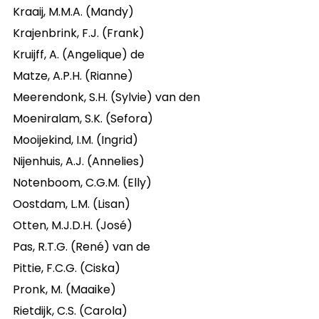
Kraaij, M.M.A. (Mandy)
Krajenbrink, F.J. (Frank)
Kruijff, A. (Angelique) de
Matze, A.P.H. (Rianne)
Meerendonk, S.H. (Sylvie) van den
Moeniralam, S.K. (Sefora)
Mooijekind, I.M. (Ingrid)
Nijenhuis, A.J. (Annelies)
Notenboom, C.G.M. (Elly)
Oostdam, L.M. (Lisan)
Otten, M.J.D.H. (José)
Pas, R.T.G. (René) van de
Pittie, F.C.G. (Ciska)
Pronk, M. (Maaike)
Rietdijk, C.S. (Carola)