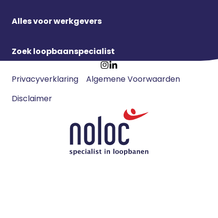
Alles voor werkgevers
Zoek loopbaanspecialist
Footer
Ga
Ga
Privacyverklaring
Algemene Voorwaarden
meta
naar
naar
navigatie
Disclaimer
Instagram
LinkedIn