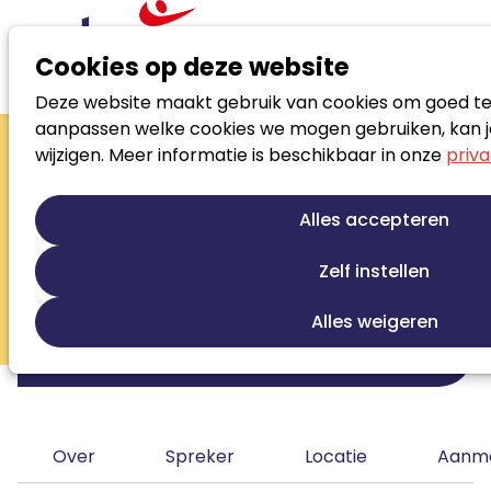
Cookies op deze website
Deze website maakt gebruik van cookies om goed te f
Agenda
Deelnemers aan Noloc Visie & Inspiratiedag
aanpassen welke cookies we mogen gebruiken, kan je
Noloc Visie &
wijzigen. Meer informatie is beschikbaar in onze
priva
Inspiratiedag
Alles accepteren
Archeon Museumpark
Zelf instellen
2025
Alles weigeren
woensdag 5 november 2025 van 10:00 uur tot
16:30 uur
Over
Spreker
Locatie
Aanm