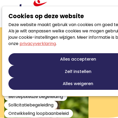
Cookies op deze website
Deze website maakt gebruik van cookies om goed te
Zoek loopbaanspecialist
Als je wilt aanpassen welke cookies we mogen gebrui
Ita de Hes
jouw cookie-instellingen wijzigen. Meer informatie is 
onze
privacyverklaring
.
In het niet weten ligt de kennis.
Loopbaanontwikkeling
Talentontwikkeling
Alles accepteren
Persoonlijke ontwikkeling
Jobcoaching
Re-integratie
Re-integratie tweede spoor
Zelf instellen
Werkfit trajecten
Outplacement
Alles weigeren
Studiekeuze begeleiding
Beroepskeuze begeleiding
Sollicitatiebegeleiding
Ontwikkeling loopbaanbeleid