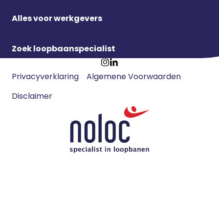
Alles voor werkgevers
Zoek loopbaanspecialist
Footer
Ga
Ga
Privacyverklaring
Algemene Voorwaarden
meta
naar
naar
navigatie
Disclaimer
Instagram
LinkedIn