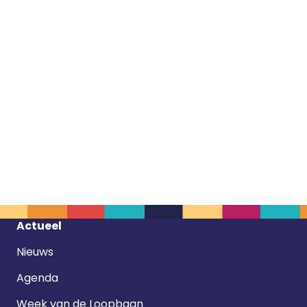
Footer
Actueel
navigatie
Nieuws
Agenda
Week van de Loopbaan