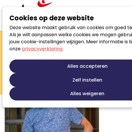
Cookies op deze website
Deze website maakt gebruik van cookies om goed te
Zoek loopbaanspecialist
Als je wilt aanpassen welke cookies we mogen gebrui
Jaap Hofstra
jouw cookie-instellingen wijzigen. Meer informatie is 
onze
privacyverklaring
.
Loopbaanontwikkeling
Persoonlijke ontwikkeling
Jobcoaching
Alles accepteren
Re-integratie
Werkfit trajecten
Zelf instellen
Beroepskeuze begeleiding
Sollicitatiebegeleiding
Alles weigeren