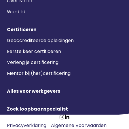
Over Noloc
Word lid
Certificeren
Geaccrediteerde opleidingen
Eerste keer certificeren
Verleng je certificering
Mentor bij (her)certificering
Alles voor werkgevers
Zoek loopbaanspecialist
Footer
Ga
Ga
Privacyverklaring
Algemene Voorwaarden