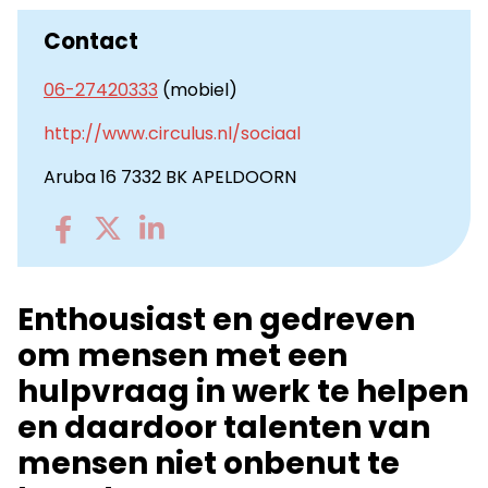
Contact
06-27420333
(mobiel)
http://www.circulus.nl/sociaal
Aruba 16 7332 BK APELDOORN
Go
Go
Go
to
to
to
Facebook
Twitter
LinkedIn
Enthousiast en gedreven
om mensen met een
hulpvraag in werk te helpen
en daardoor talenten van
mensen niet onbenut te