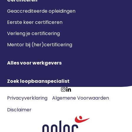
Geaccrediteerde opleidingen
Eerste keer certificeren
Verleng je certificering
Mentor bij (her)certificering
Alles voor werkgevers
Zoek loopbaanspecialist
Footer
Ga
Ga
Privacyverklaring
Algemene Voorwaarden
meta
naar
naar
navigatie
Disclaimer
Instagram
LinkedIn