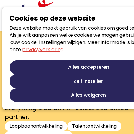
Cookies op deze website
Deze website maakt gebruik van cookies om goed te
Zoek loopbaanspecialist
Als je wilt aanpassen welke cookies we mogen gebrui
Raymond te
jouw cookie-instellingen wijzigen. Meer informatie is 
onze
privacyverklaring
.
Veldhuis
Ontdek verborgen potentieel met
Alles accepteren
wetenschappelijk onderbouwde
assessments en tools voor coaching,
Zelf instellen
talentmanagement en teamdynamiek,
Alles weigeren
aangepast aan jouw behoeften.
Everything DiSC en PXT Select authorized
partner.
Loopbaanontwikkeling
Talentontwikkeling