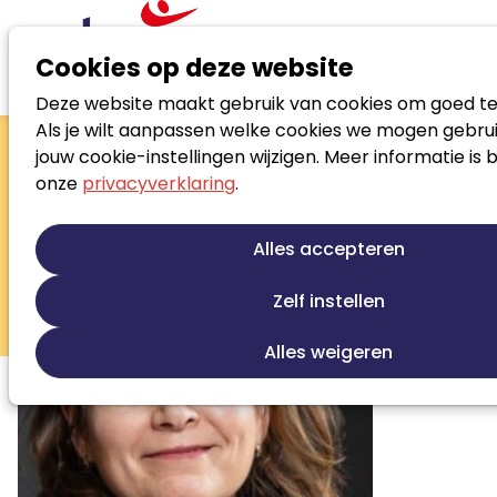
Cookies op deze website
Deze website maakt gebruik van cookies om goed te
Zoek loopbaanspecialist
Als je wilt aanpassen welke cookies we mogen gebrui
Linda Donkers
jouw cookie-instellingen wijzigen. Meer informatie is 
onze
privacyverklaring
.
Loopbaanontwikkeling
Talentontwikkeling
Persoonlijke ontwikkeling
Jobcoaching
Alles accepteren
Stress en burnout begeleiding
Zelf instellen
Studiekeuze begeleiding
Sollicitatiebegeleiding
Training/opleiding
Alles weigeren