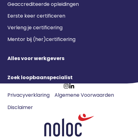
Geaccrediteerde opleidingen
Eerste keer certificeren
Verleng je certificering
Mentor bij (her)certificering
Alles voor werkgevers
Zoek loopbaanspecialist
Footer
Ga
Ga
Privacyverklaring
Algemene Voorwaarden
meta
naar
naar
navigatie
Disclaimer
Instagram
LinkedIn