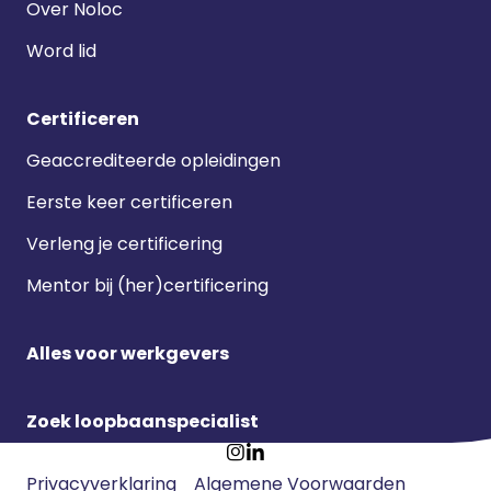
Over Noloc
Word lid
Certificeren
Geaccrediteerde opleidingen
Eerste keer certificeren
Verleng je certificering
Mentor bij (her)certificering
Alles voor werkgevers
Zoek loopbaanspecialist
Footer
Ga
Ga
Privacyverklaring
Algemene Voorwaarden