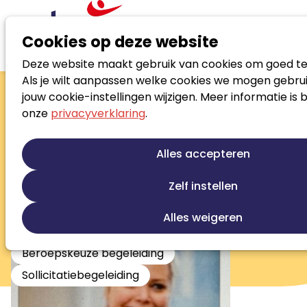
Cookies op deze website
Deze website maakt gebruik van cookies om goed te
Zoek loopbaanspecialist
Als je wilt aanpassen welke cookies we mogen gebrui
Debby van den
jouw cookie-instellingen wijzigen. Meer informatie is 
onze
privacyverklaring
.
Boogaard
RL-Register Loopbaanprofessional
Alles accepteren
Loopbaanontwikkeling
Zelf instellen
Persoonlijke ontwikkeling
Re-integratie
Werkfit trajecten
Outplacement
Alles weigeren
Studiekeuze begeleiding
Beroepskeuze begeleiding
Sollicitatiebegeleiding