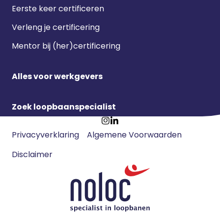
Eerste keer certificeren
Verleng je certificering
Mentor bij (her)certificering
Alles voor werkgevers
Zoek loopbaanspecialist
Footer
Ga
Ga
Privacyverklaring
Algemene Voorwaarden
meta
naar
naar
navigatie
Disclaimer
Instagram
LinkedIn