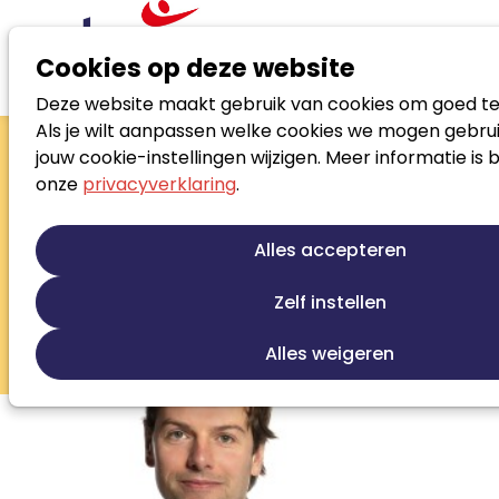
Cookies op deze website
Deze website maakt gebruik van cookies om goed te
Zoek loopbaanspecialist
Als je wilt aanpassen welke cookies we mogen gebrui
Tijmen van der
jouw cookie-instellingen wijzigen. Meer informatie is 
onze
privacyverklaring
.
Steenhoven
Is niet zweverig
Alles accepteren
Loopbaanontwikkeling
Talentontwikkeling
Zelf instellen
Re-integratie
Re-integratie tweede spoor
Werkfit trajecten
Outplacement
Alles weigeren
Sollicitatiebegeleiding