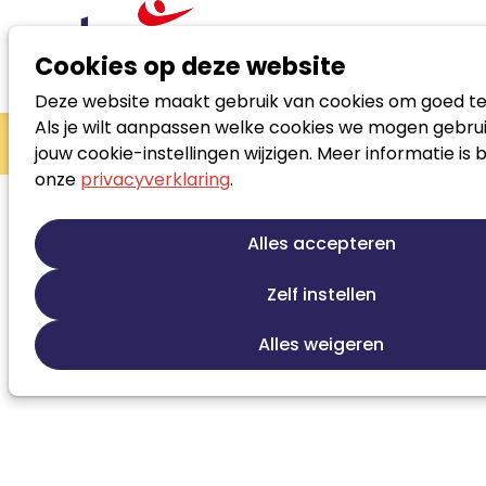
Cookies op deze website
Deze website maakt gebruik van cookies om goed te
Zoek loopbaanspecialist
Als je wilt aanpassen welke cookies we mogen gebrui
Pam Wierda
Contact
jouw cookie-instellingen wijzigen. Meer informatie is 
onze
privacyverklaring
.
0642591723
(mobiel)
Alles accepteren
Ververstraat 49 c 2312 LS LEIDEN
Zelf instellen
Alles weigeren