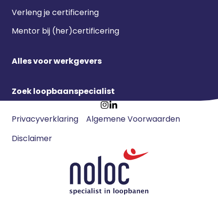
Verleng je certificering
Mentor bij (her)certificering
Alles voor werkgevers
Zoek loopbaanspecialist
Footer
Ga
Ga
Privacyverklaring
Algemene Voorwaarden
meta
naar
naar
navigatie
Disclaimer
Instagram
LinkedIn