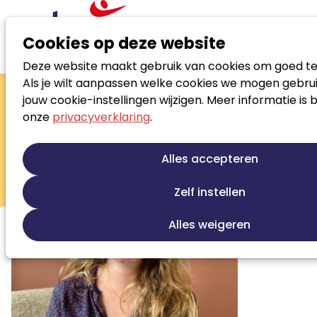
Cookies op deze website
Deze website maakt gebruik van cookies om goed te
Zoek loopbaanspecialist
Als je wilt aanpassen welke cookies we mogen gebrui
Bente Wolters-
jouw cookie-instellingen wijzigen. Meer informatie is 
onze
privacyverklaring
.
Vesper
Loopbaanontwikkeling
Alles accepteren
Beroepskeuze begeleiding
Zelf instellen
Sollicitatiebegeleiding
Alles weigeren