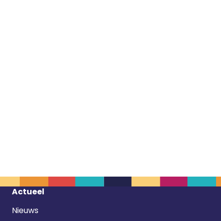
Footer
Actueel
navigatie
Nieuws