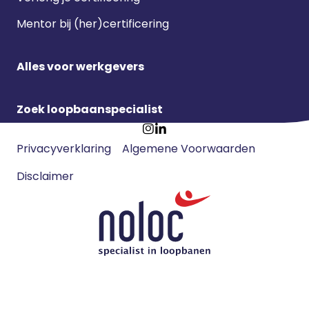
Mentor bij (her)certificering
Alles voor werkgevers
Zoek loopbaanspecialist
Footer
Ga
Ga
Privacyverklaring
Algemene Voorwaarden
meta
naar
naar
navigatie
Disclaimer
Instagram
LinkedIn