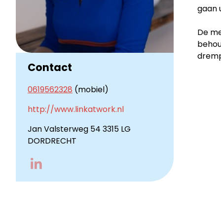
gaan u
De me
behou
dremp
Contact
0619562328
(mobiel)
http://www.linkatwork.nl
Jan Valsterweg 54 3315 LG
DORDRECHT
Go
to
LinkedIn