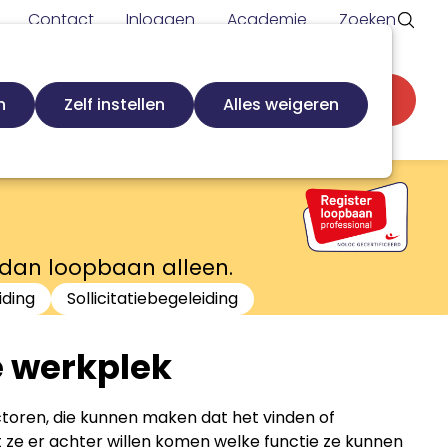
Contact
Inloggen
Academie
Zoeken
Secundaire
d
Zoek loopbaanspecialist
Word lid
n
Zelf instellen
Alles weigeren
navigatie
r dan loopbaan alleen.
iding
Sollicitatiebegeleiding
e werkplek
factoren, die kunnen maken dat het vinden of
t ze er achter willen komen welke functie ze kunnen