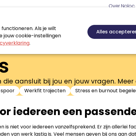
Meta
Over Noloc
navigatie
Hoofd
navigatie
unctioneren. Als je wilt
Nieuws
Agenda
Certificeren
Vakgebie
Alles acceptere
 jouw cookie-instellingen
cyverklaring
.
s
die aansluit bij jou en jouw vragen. Mee
 spoor
Werkfit trajecten
Stress en burnout begele
or iedereen een passend
 is niet voor iedereen vanzelfsprekend. Er zijn allerlei 
den van werk lastig is. Veel mensen geven bij ons aan da