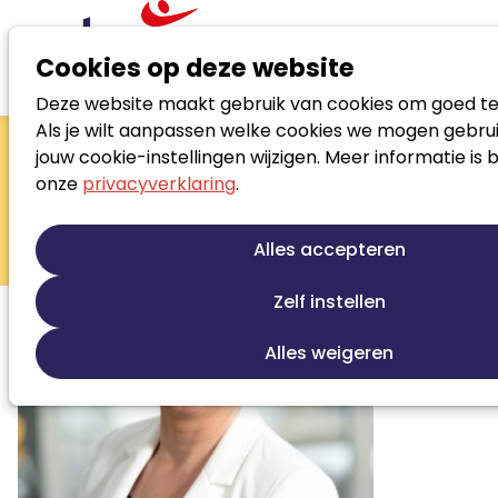
Cookies op deze website
Deze website maakt gebruik van cookies om goed te
Zoek loopbaanspecialist
Als je wilt aanpassen welke cookies we mogen gebrui
Ruth Springer
jouw cookie-instellingen wijzigen. Meer informatie is 
onze
privacyverklaring
.
Loopbaanontwikkeling
Persoonlijke ontwikkeling
Alles accepteren
Re-integratie tweede spoor
Zelf instellen
Alles weigeren