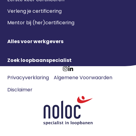
Verleng je certificering
Mentor bij (her)certificering
Alles voor werkgevers
Zoek loopbaanspecialist
Footer
Ga
Ga
Privacyverklaring
Algemene Voorwaarden
meta
naar
naar
navigatie
Disclaimer
Instagram
LinkedIn