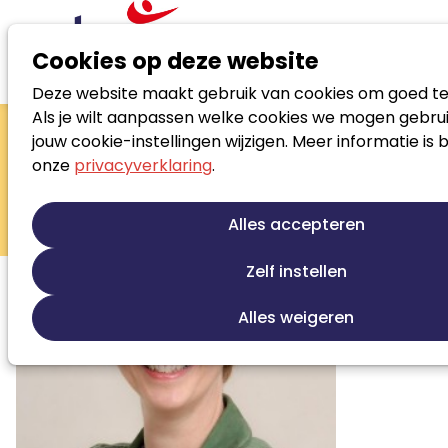
Cookies op deze website
Deze website maakt gebruik van cookies om goed te
Zoek loopbaanspecialist
Als je wilt aanpassen welke cookies we mogen gebrui
Irene van van
jouw cookie-instellingen wijzigen. Meer informatie is 
onze
privacyverklaring
.
Eijndhoven
Blauwesteen Coaching & Advies -
Alles accepteren
Stappen zetten in leven en werk
Zelf instellen
Alles weigeren