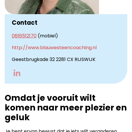
Contact
0616512170
(mobiel)
http://www.blauwesteencoaching.nl
Geestbrugkade 32 2281 CX RIJSWIJK
Go
to
LinkedIn
Omdat je vooruit wilt
komen naar meer plezier en
geluk
Je bent ervan bewust dat je iets wilt veranderen,