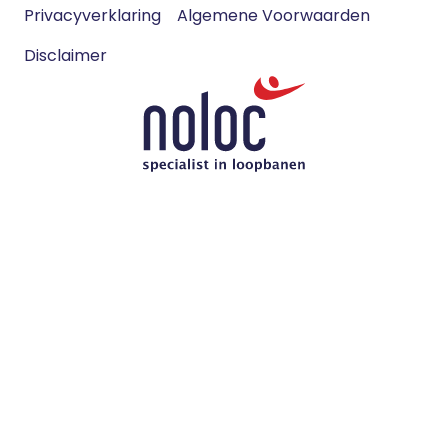
Footer
Ga
Ga
Privacyverklaring
Algemene Voorwaarden
meta
naar
naar
navigatie
Disclaimer
Instagram
LinkedIn