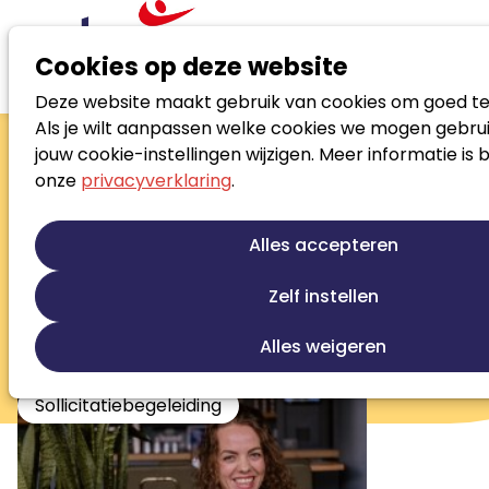
Cookies op deze website
Deze website maakt gebruik van cookies om goed te
Zoek loopbaanspecialist
Als je wilt aanpassen welke cookies we mogen gebrui
Corinne
jouw cookie-instellingen wijzigen. Meer informatie is 
onze
privacyverklaring
.
Starreveld
Loopbaanontwikkeling
Talentontwikkeling
Alles accepteren
Re-integratie tweede spoor
Outplacement
Zelf instellen
Stress en burnout begeleiding
Studiekeuze begeleiding
Alles weigeren
Beroepskeuze begeleiding
Sollicitatiebegeleiding