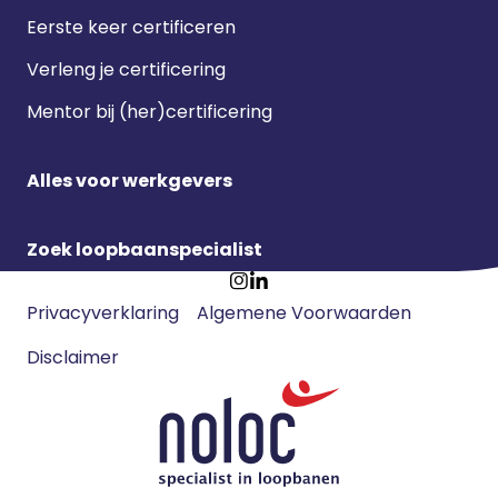
Eerste keer certificeren
Verleng je certificering
Mentor bij (her)certificering
Alles voor werkgevers
Zoek loopbaanspecialist
Footer
Ga
Ga
Privacyverklaring
Algemene Voorwaarden
meta
naar
naar
navigatie
Disclaimer
Instagram
LinkedIn