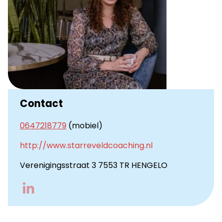
Contact
0647218779
(mobiel)
http://www.starreveldcoaching.nl
Verenigingsstraat 3 7553 TR HENGELO
Go
to
LinkedIn