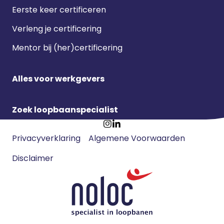
Eerste keer certificeren
Verleng je certificering
Mentor bij (her)certificering
Alles voor werkgevers
Zoek loopbaanspecialist
Footer
Ga
Ga
Privacyverklaring
Algemene Voorwaarden
meta
naar
naar
navigatie
Disclaimer
Instagram
LinkedIn