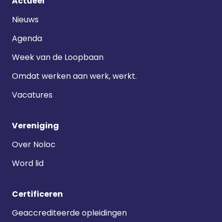
Footer
Actueel
navigatie
Nieuws
Agenda
Week van de Loopbaan
Omdat werken aan werk, werkt.
Vacatures
Vereniging
Over Noloc
Word lid
Certificeren
Geaccrediteerde opleidingen