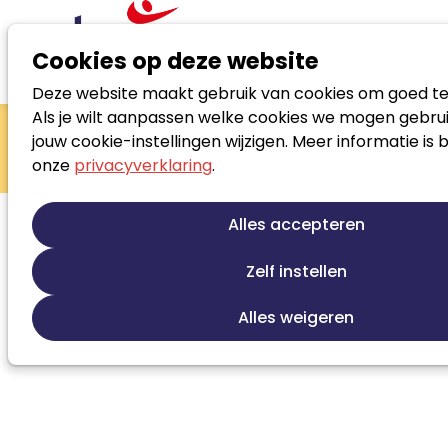
Cookies op deze website
Deze website maakt gebruik van cookies om goed te
Zoek loopbaanspecialist
Als je wilt aanpassen welke cookies we mogen gebrui
Tonny Haarman
jouw cookie-instellingen wijzigen. Meer informatie is 
onze
privacyverklaring
.
Contact
Jobcoaching
Re-integratie
0612665158
(mobiel)
Alles accepteren
Van Marumstraat 21 B 1098 RN AMSTERDAM
Zelf instellen
Alles weigeren