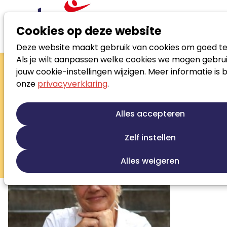
Cookies op deze website
Deze website maakt gebruik van cookies om goed te
Zoek loopbaanspecialist
Als je wilt aanpassen welke cookies we mogen gebrui
Gaby Tuguntke
jouw cookie-instellingen wijzigen. Meer informatie is 
onze
privacyverklaring
.
Eigenaar
Loopbaanontwikkeling
Talentontwikkeling
Alles accepteren
Persoonlijke ontwikkeling
Outplacement
Stress en burnout begeleiding
Zelf instellen
Studiekeuze begeleiding
Alles weigeren
Sollicitatiebegeleiding