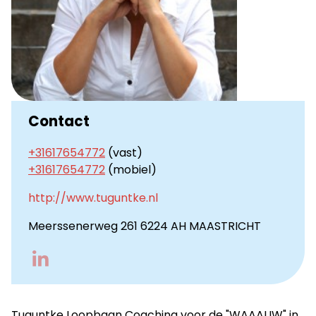
Contact
+31617654772
(vast)
+31617654772
(mobiel)
http://www.tuguntke.nl
Meerssenerweg 261 6224 AH MAASTRICHT
Go
to
LinkedIn
Tuguntke Loopbaan Coaching voor de "WAAAUW" in