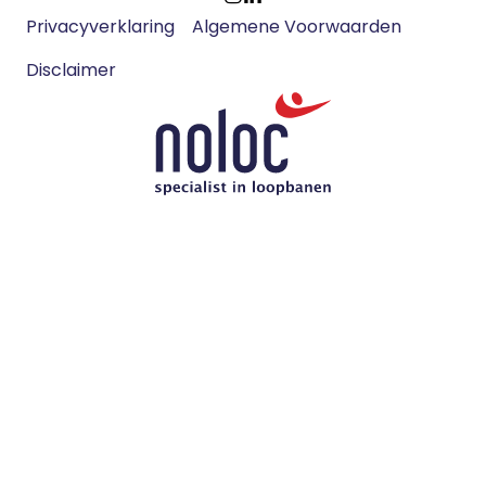
Footer
Ga
Ga
Privacyverklaring
Algemene Voorwaarden
meta
naar
naar
navigatie
Disclaimer
Instagram
LinkedIn