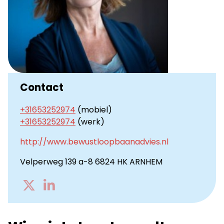
Contact
+31653252974
(mobiel)
+31653252974
(werk)
http://www.bewustloopbaanadvies.nl
Velperweg 139 a-8 6824 HK ARNHEM
Go
Go
to
to
Twitter
LinkedIn