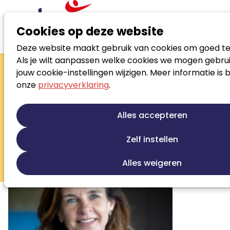
Cookies op deze website
Deze website maakt gebruik van cookies om goed te
Zoek loopbaanspecialist
Als je wilt aanpassen welke cookies we mogen gebrui
Jacqueline
jouw cookie-instellingen wijzigen. Meer informatie is 
onze
privacyverklaring
.
Gielen
Zelfstandig ondernemer
Alles accepteren
Loopbaanontwikkeling
Talentontwikkeling
Zelf instellen
Persoonlijke ontwikkeling
Outplacement
Sollicitatiebegeleiding
Training/opleiding
Alles weigeren
Ontwikkeling loopbaanbeleid