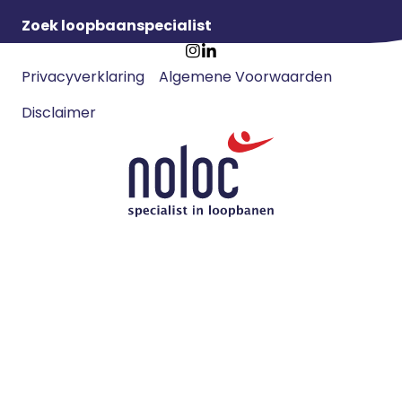
Zoek loopbaanspecialist
Footer
Ga
Ga
Privacyverklaring
Algemene Voorwaarden
meta
naar
naar
navigatie
Disclaimer
Instagram
LinkedIn