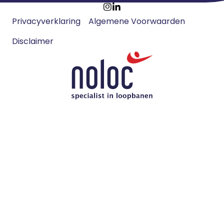
Footer
Ga
Ga
Privacyverklaring
Algemene Voorwaarden
meta
naar
naar
navigatie
Disclaimer
Instagram
LinkedIn