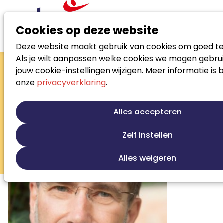
Cookies op deze website
Deze website maakt gebruik van cookies om goed te
Zoek loopbaanspecialist
Als je wilt aanpassen welke cookies we mogen gebrui
Mark Ligthart
jouw cookie-instellingen wijzigen. Meer informatie is 
onze
privacyverklaring
.
Loopbaancoach - Persoonlijk
ontwikkelaar
Alles accepteren
Loopbaanontwikkeling
Talentontwikkeling
Persoonlijke ontwikkeling
Outplacement
Zelf instellen
Stress en burnout begeleiding
Alles weigeren
Beroepskeuze begeleiding