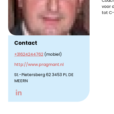
Coach 
voor 
tot C-
Contact
+31624244762
(mobiel)
http://www.pragmant.nl
St.-Pietersberg 62 3453 PL DE
MEERN
Go
to
LinkedIn