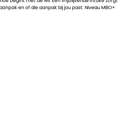
e begint met de wil. Een vrijblijvende intake zorgt
anpak en of die aanpak bij jou past. Niveau MBO+