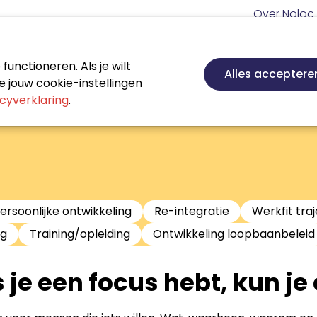
Meta
Over Noloc
navigatie
Hoofd
navigatie
unctioneren. Als je wilt
Nieuws
Agenda
Certificeren
Vakgebie
Alles acceptere
 jouw cookie-instellingen
cyverklaring
.
ersoonlijke ontwikkeling
Re-integratie
Werkfit tra
ng
Training/opleiding
Ontwikkeling loopbaanbeleid
s je een focus hebt, kun je