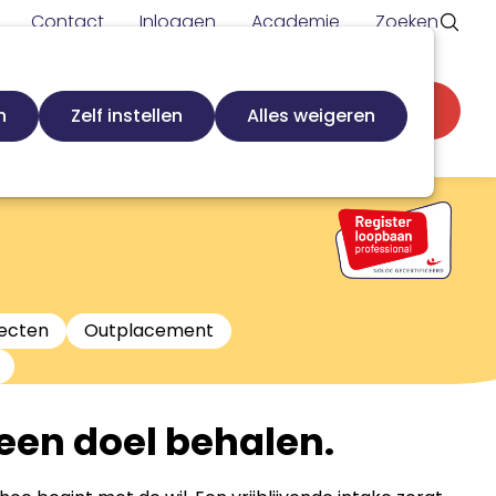
Contact
Inloggen
Academie
Zoeken
Secundaire
d
Zoek loopbaanspecialist
Word lid
n
Zelf instellen
Alles weigeren
navigatie
jecten
Outplacement
 een doel behalen.