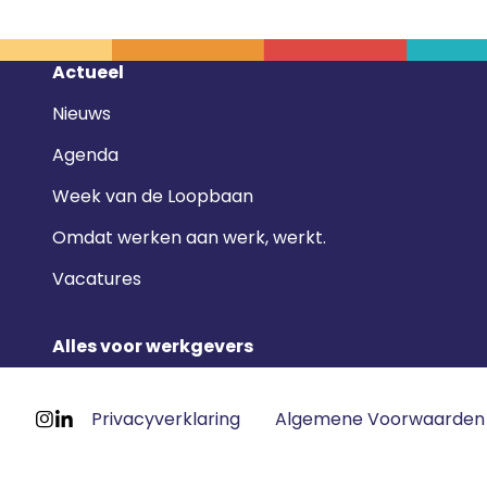
Footer
Actueel
navigatie
Nieuws
Agenda
Week van de Loopbaan
Omdat werken aan werk, werkt.
Vacatures
Alles voor werkgevers
Footer
Privacyverklaring
Algemene Voorwaarden
meta
Ga
Ga
navigatie
naar
naar