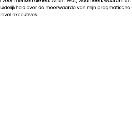
voor mensen die iets willen. Wat, waarheen, waarom en ho
duidelijkheid over de meerwaarde van mijn pragmatische a
level executives.