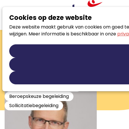
Cookies op deze website
Deze website maakt gebruik van cookies om goed te f
Zoek loopbaanspecialist
wijzigen. Meer informatie is beschikbaar in onze
priva
Willem Tijs
Loopbaancoach/burn-out coach
Loopbaanontwikkeling
Persoonlijke ontwikkeling
Re-integratie
Re-integratie tweede spoor
Stress en burnout begeleiding
Beroepskeuze begeleiding
Sollicitatiebegeleiding