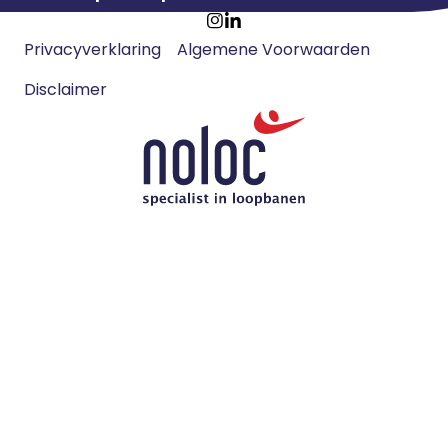
Footer
Ga
Ga
Privacyverklaring
Algemene Voorwaarden
meta
naar
naar
navigatie
Disclaimer
Instagram
LinkedIn