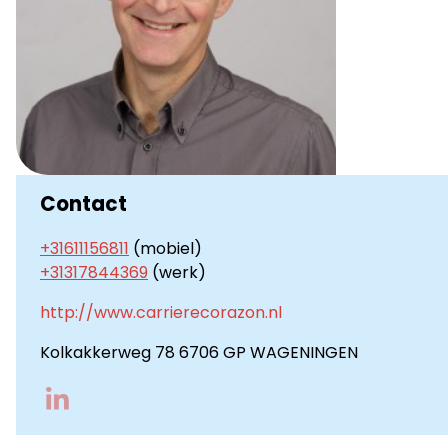
Contact
+31611156811
(mobiel)
+31317844369
(werk)
http://www.carrierecorazon.nl
Kolkakkerweg 78 6706 GP WAGENINGEN
Go
to