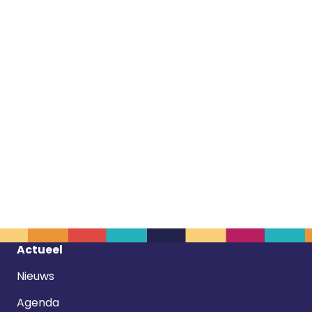
Footer
Actueel
navigatie
Nieuws
Agenda