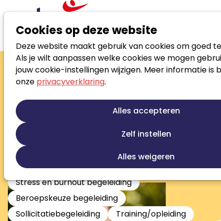
Cookies op deze website
Deze website maakt gebruik van cookies om goed te
Zoek loopbaanspecialist
Als je wilt aanpassen welke cookies we mogen gebrui
Hanneke
jouw cookie-instellingen wijzigen. Meer informatie is 
onze
privacyverklaring
.
Dijkman
Senior coach
Alles accepteren
Loopbaanontwikkeling
Talentontwikkeling
Zelf instellen
Persoonlijke ontwikkeling
Re-integratie
Re-integratie tweede spoor
Alles weigeren
Werkfit trajecten
Outplacement
Stress en burnout begeleiding
Beroepskeuze begeleiding
Sollicitatiebegeleiding
Training/opleiding