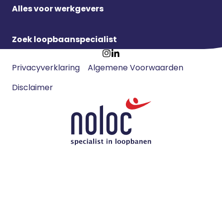
Alles voor werkgevers
Zoek loopbaanspecialist
Footer
Ga
Ga
Privacyverklaring
Algemene Voorwaarden
meta
naar
naar
navigatie
Disclaimer
Instagram
LinkedIn