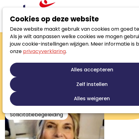
Cookies op deze website
Deze website maakt gebruik van cookies om goed te
Zoek loopbaanspecialist
Als je wilt aanpassen welke cookies we mogen gebrui
Marieke
jouw cookie-instellingen wijzigen. Meer informatie is 
onze
privacyverklaring
.
Schneider
Loopbaanadviseur
Alles accepteren
Loopbaanontwikkeling
Zelf instellen
Persoonlijke ontwikkeling
Re-integratie tweede spoor
Outplacement
Alles weigeren
Stress en burnout begeleiding
Sollicitatiebegeleiding