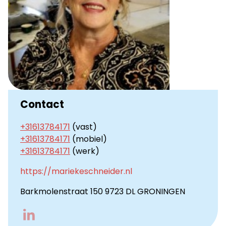
Contact
+31613784171
(vast)
+31613784171
(mobiel)
+31613784171
(werk)
https://mariekeschneider.nl
Barkmolenstraat 150 9723 DL GRONINGEN
Go