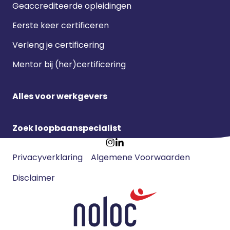
Geaccrediteerde opleidingen
Eerste keer certificeren
Verleng je certificering
Mentor bij (her)certificering
Alles voor werkgevers
Zoek loopbaanspecialist
Footer
Ga
Ga
Privacyverklaring
Algemene Voorwaarden
meta
naar
naar
navigatie
Disclaimer
Instagram
LinkedIn