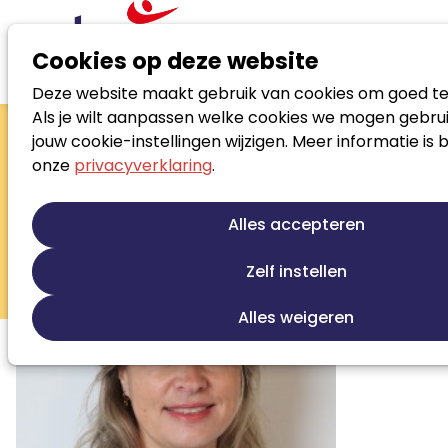
Cookies op deze website
Deze website maakt gebruik van cookies om goed te
Zoek loopbaanspecialist
Als je wilt aanpassen welke cookies we mogen gebrui
Manon Blijleven
jouw cookie-instellingen wijzigen. Meer informatie is 
onze
privacyverklaring
.
Loopbaanadviseur
Loopbaanontwikkeling
Talentontwikkeling
Alles accepteren
Persoonlijke ontwikkeling
Outplacement
Sollicitatiebegeleiding
Training/opleiding
Zelf instellen
Ontwikkeling loopbaanbeleid
Alles weigeren