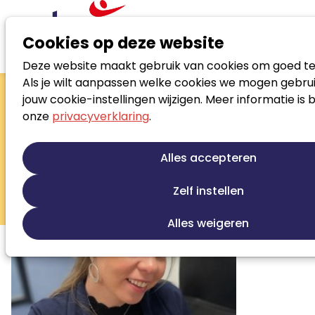
Cookies op deze website
Deze website maakt gebruik van cookies om goed te
Zoek loopbaanspecialist
Als je wilt aanpassen welke cookies we mogen gebrui
Jacquelien in 't
jouw cookie-instellingen wijzigen. Meer informatie is 
onze
privacyverklaring
.
Veld
Maatwerk jobcoaching afgestemd op
Alles accepteren
jou!
Zelf instellen
Persoonlijke ontwikkeling
Jobcoaching
Werkfit trajecten
Sollicitatiebegeleiding
Alles weigeren