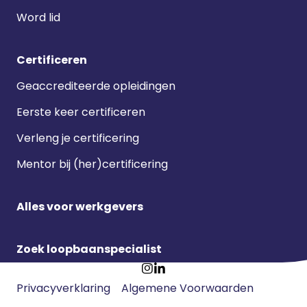
Word lid
Certificeren
Geaccrediteerde opleidingen
Eerste keer certificeren
Verleng je certificering
Mentor bij (her)certificering
Alles voor werkgevers
Zoek loopbaanspecialist
Footer
Ga
Ga
Privacyverklaring
Algemene Voorwaarden
meta
naar
naar