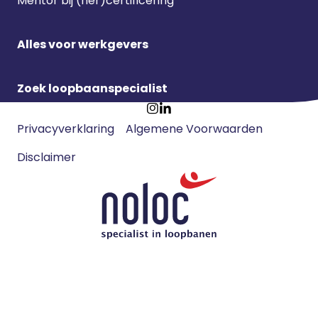
Mentor bij (her)certificering
Alles voor werkgevers
Zoek loopbaanspecialist
Footer
Ga
Ga
Privacyverklaring
Algemene Voorwaarden
meta
naar
naar
navigatie
Disclaimer
Instagram
LinkedIn