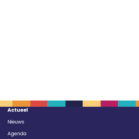
Footer
Actueel
navigatie
Nieuws
Agenda