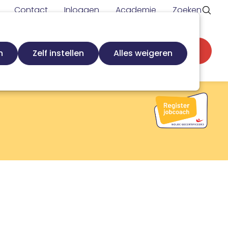
Contact
Inloggen
Academie
Zoeken
Secundaire
d
Zoek loopbaanspecialist
Word lid
n
Zelf instellen
Alles weigeren
navigatie