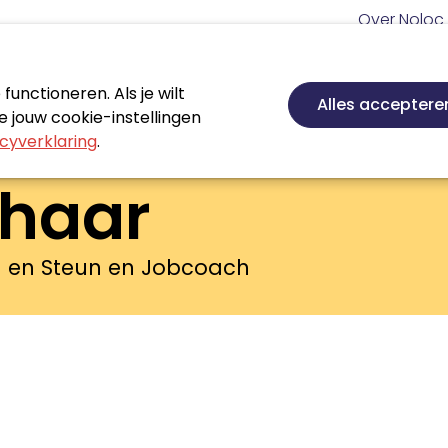
Meta
Over Noloc
navigatie
Hoofd
navigatie
unctioneren. Als je wilt
Nieuws
Agenda
Certificeren
Vakgebie
Alles acceptere
 jouw cookie-instellingen
cyverklaring
.
khaar
ng en Steun en Jobcoach