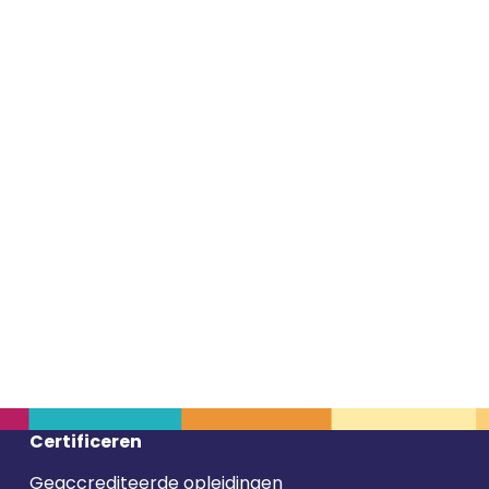
Certificeren
Geaccrediteerde opleidingen