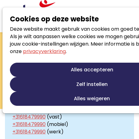
Cookies op deze website
Deze website maakt gebruik van cookies om goed te
Zoek loopbaanspecialist
Als je wilt aanpassen welke cookies we mogen gebrui
Wies ten Kampe
jouw cookie-instellingen wijzigen. Meer informatie is 
onze
privacyverklaring
.
Coach, Trainer, Eigenaar
Loopbaanontwikkeling
Talentontwikkeling
Alles accepteren
Persoonlijke ontwikkeling
Re-integratie
Re-integratie tweede spoor
Zelf instellen
Stress en burnout begeleiding
Alles weigeren
Contact
Beroepskeuze begeleiding
+31618479990
(vast)
+31618479990
(mobiel)
+31618479990
(werk)