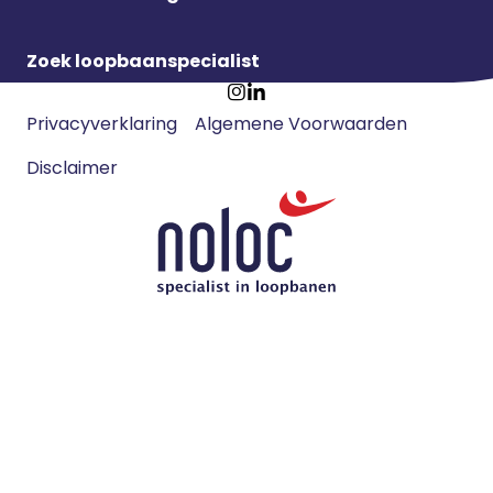
Zoek loopbaanspecialist
Footer
Ga
Ga
Privacyverklaring
Algemene Voorwaarden
meta
naar
naar
navigatie
Disclaimer
Instagram
LinkedIn