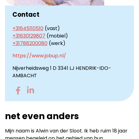
Contact
+31645110510
(vast)
+31630129807
(mobiel)
+31788200080
(werk)
https://www.jobup.nl/
Nijverheidsweg 1 D 3341 LJ HENDRIK-IDO-
AMBACHT
Go
Go
to
to
Facebook
LinkedIn
net even anders
Mijn naam is Alwin van der Sloot. Ik heb ruim 18 jaar
mensen begeleid op het gebied van hun