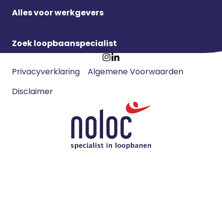
Alles voor werkgevers
Zoek loopbaanspecialist
Footer
Ga
Ga
Privacyverklaring
Algemene Voorwaarden
meta
naar
naar
navigatie
Disclaimer
Instagram
LinkedIn