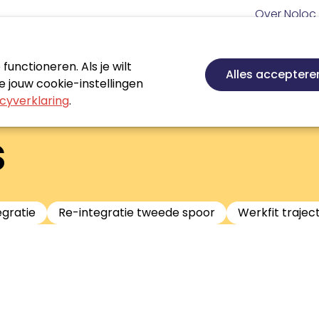
Meta
Over Noloc
navigatie
Hoofd
navigatie
unctioneren. Als je wilt
Nieuws
Agenda
Certificeren
Vakgebie
Alles acceptere
 jouw cookie-instellingen
cyverklaring
.
s
egratie
Re-integratie tweede spoor
Werkfit trajec