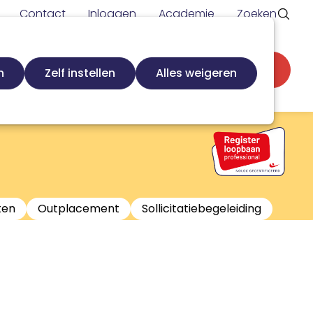
Contact
Inloggen
Academie
Zoeken
Secundaire
d
Zoek loopbaanspecialist
Word lid
n
Zelf instellen
Alles weigeren
navigatie
ten
Outplacement
Sollicitatiebegeleiding