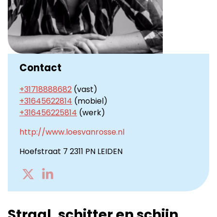
Contact
+31718888682
(vast)
+31645622814
(mobiel)
+316456225814
(werk)
http://www.loesvanrosse.nl
Hoefstraat 7 2311 PN LEIDEN
Go
Go
to
to
Twitter
LinkedIn
Straal, schitter en schijn.