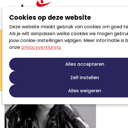
Cookies op deze website
Deze website maakt gebruik van cookies om goed te
Zoek loopbaanspecialist
Als je wilt aanpassen welke cookies we mogen gebrui
Loes van Rosse
jouw cookie-instellingen wijzigen. Meer informatie is 
onze
privacyverklaring
.
Coach /trainer
Loopbaanontwikkeling
Alles accepteren
Persoonlijke ontwikkeling
Stress en burnout begeleiding
Zelf instellen
Sollicitatiebegeleiding
Alles weigeren