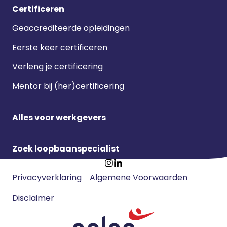
Certificeren
Geaccrediteerde opleidingen
Eerste keer certificeren
Verleng je certificering
Mentor bij (her)certificering
Alles voor werkgevers
Zoek loopbaanspecialist
Footer
Ga
Ga
Privacyverklaring
Algemene Voorwaarden
meta
naar
naar
navigatie
Disclaimer
Instagram
LinkedIn