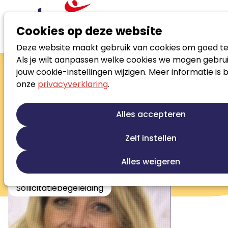
Cookies op deze website
Deze website maakt gebruik van cookies om goed te
Zoek loopbaanspecialist
Als je wilt aanpassen welke cookies we mogen gebrui
Petra Huijssen-
jouw cookie-instellingen wijzigen. Meer informatie is 
onze
privacyverklaring
.
Broeder
Job Up
Alles accepteren
Loopbaanontwikkeling
Jobcoaching
Zelf instellen
Re-integratie
Re-integratie tweede spoor
Werkfit trajecten
Outplacement
Alles weigeren
Beroepskeuze begeleiding
Sollicitatiebegeleiding