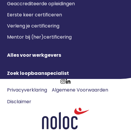
Geaccrediteerde opleidingen
Eerste keer certificeren
Verleng je certificering
Mentor bij (her)certificering
Alles voor werkgevers
Zoek loopbaanspecialist
Footer
Ga
Ga
Privacyverklaring
Algemene Voorwaarden
meta
naar
naar
navigatie
Disclaimer
Instagram
LinkedIn