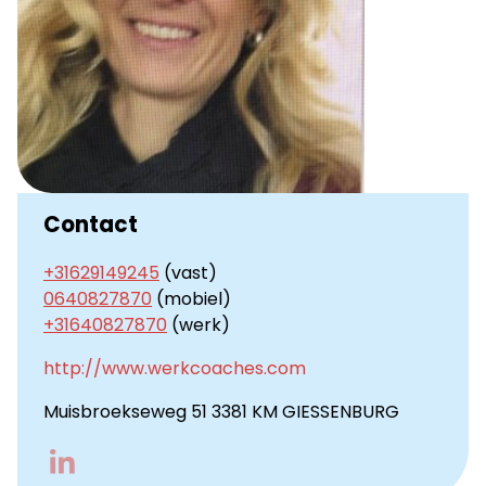
Contact
+31629149245
(vast)
0640827870
(mobiel)
+31640827870
(werk)
http://www.werkcoaches.com
Muisbroekseweg 51 3381 KM GIESSENBURG
Go