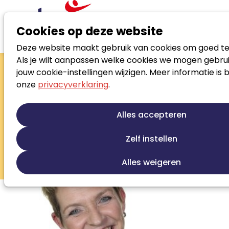
Cookies op deze website
Deze website maakt gebruik van cookies om goed te
Zoek loopbaanspecialist
Als je wilt aanpassen welke cookies we mogen gebrui
Marleen Pol
jouw cookie-instellingen wijzigen. Meer informatie is 
onze
privacyverklaring
.
Loopbaan-/mobiliteitsadviseur
Loopbaanontwikkeling
Talentontwikkeling
Alles accepteren
Persoonlijke ontwikkeling
Werkfit trajecten
Outplacement
Sollicitatiebegeleiding
Zelf instellen
Training/opleiding
Alles weigeren
Ontwikkeling loopbaanbeleid