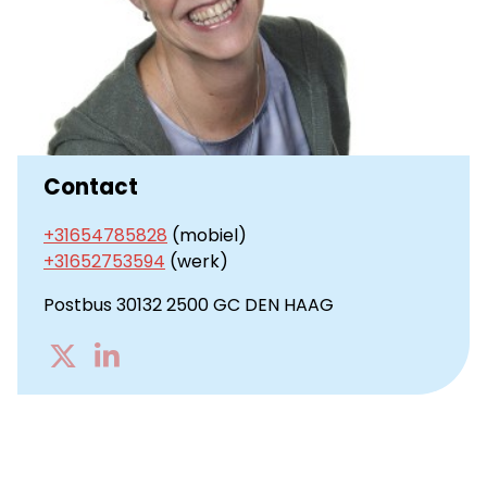
Contact
+31654785828
(mobiel)
+31652753594
(werk)
Postbus 30132 2500 GC DEN HAAG
Go
Go
to
to
Twitter
LinkedIn