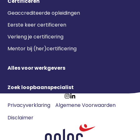
Certificeren
Geaccrediteerde opleidingen
Eerste keer certificeren
Verleng je certificering
Mentor bij (her)certificering
Alles voor werkgevers
Zoek loopbaanspecialist
Footer
Ga
Ga
Privacyverklaring
Algemene Voorwaarden
meta
naar
naar
navigatie
Disclaimer
Instagram
LinkedIn